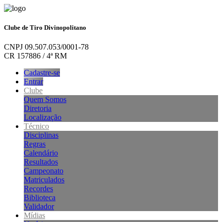
Clube de Tiro Divinopolitano
CNPJ 09.507.053/0001-78
CR 157886 / 4ª RM
Cadastre-se
Entrar
Clube
Quem Somos
Diretoria
Localização
Técnico
Disciplinas
Regras
Calendário
Resultados
Campeonato
Matriculados
Recordes
Biblioteca
Validador
Mídias