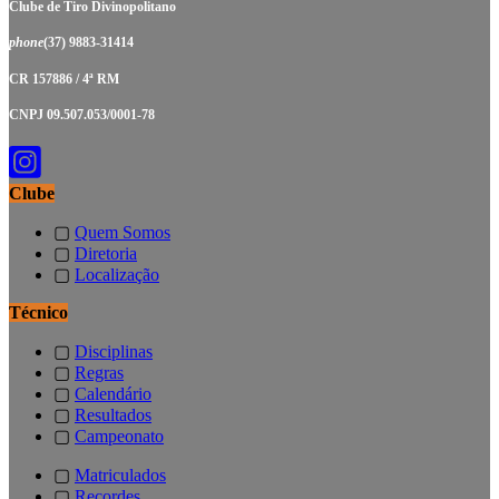
Clube de Tiro Divinopolitano
phone
(37) 9883-31414
CR 157886 / 4ª RM
CNPJ 09.507.053/0001-78
Clube
▢
Quem Somos
▢
Diretoria
▢
Localização
Técnico
▢
Disciplinas
▢
Regras
▢
Calendário
▢
Resultados
▢
Campeonato
▢
Matriculados
▢
Recordes