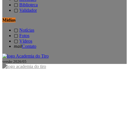
▢
Biblioteca
▢
Validador
Mídias
▢
Notícias
▢
Fotos
▢
Vídeos
mail
Contato
versão 2026/05