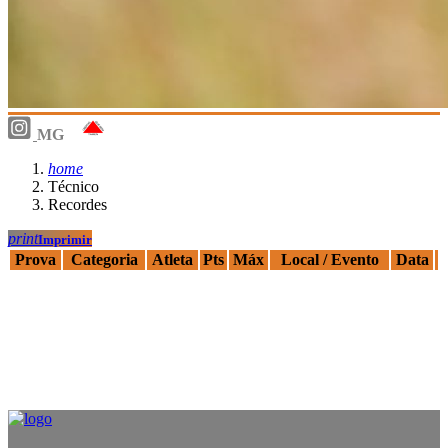
MG
home
Técnico
Recordes
print
Imprimir
Prova
Categoria
Atleta
Pts
Máx
Local / Evento
Data